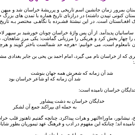
ستان بمرور زمان جانشین اسم تاریخی و پرریشۀ خراسان شد و میهن م
ستان کنونی تپیدن داشته) در درازنای تاریخ هماره با تمدن های بزرگ
اک افغـانستان است. در این نبشتۀ فشـرده با نگاهـی مختصر بـه تاری
 ساسانیان پدیدآمد. از آن پس واژۀ خراسان چونان خورشید بر سپهر لا
 را چهار بخش کرد و هریکی را مرزبانی گماشت: یکی مرز شاهجان، 
آن نامعلوم است، می خوانیم: «هرچه حد شمالست باختر گویند و هرچ
ی که از خراسان نام می گیرد، امام احمد بن یحی بن جابر بغدادی مشه
:
شد آن زمانه که شعرش همه جهان بنوشت
شد آن زمانه که او شاعر خراسان بود
دایگان خراسان نامیده است:
خدایگان خراسان به دشت پیشاور
به حمله
ای بپراکند جمع آن لشکر
نیشابور، ماوراءالنهر و هرات پیداکرد. چنانچه گفتیم تاهنوز قلب خرا
ه اند؛ چنانکه این مفهوم در ادب و فرهنگ عهد تیموریان بطور شایانی
هـرات چشم و چـراغ جمیع بلـدان اســت