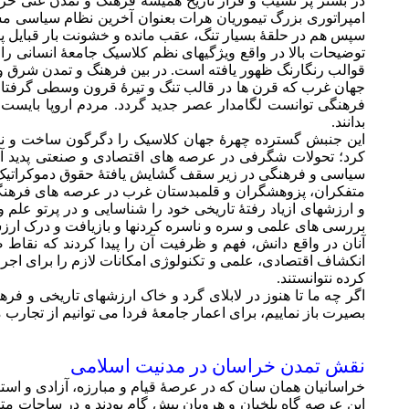
در بستر پر نشيب و فراز تاريخ هميشه فرهنگ و تمدن غنی خ
امپراتوری بزرگ تيموريان هرات بعنوان آخرين نظام سياسی مش
سپس هم در حلقۀ بسيار تنگ، عقب مانده و خشونت بار قبايل پشتون
توضيحات بالا در واقع ويژگيهای نظم کلاسيک جامعۀ انسانی ر
قوالب رنگارنگ ظهور يافته است. در بين فرهنگ و تمدن شرق و 
جهان غرب که قرن ها در قالب تنگ و تيرۀ قرون وسطی گرفتار
فرهنگی توانست لگامدار عصر جديد گردد. مردم اروپا بايس
بدانند.
اين جنبش گسترده چهرۀ جهان کلاسيک را دگرگون ساخت و نظ
کرد؛ تحولات شگرفی در عرصه های اقتصادی و صنعتی پديد آورد
سياسی و فرهنگی در زير سقف گشايش يافتۀ حقوق دموکراتيک، 
متفکران، پزوهشگران و قلمبدستان غرب در عرصه های فرهنگی،
و ارزشهای ازياد رفتۀ تاريخی خود را شناسايی و در پرتو علم و
بررسی های علمی و سره و ناسره کردنها و بازيافت و درک ارزش
آنان در واقع دانش، فهم و ظرفيت آن را پيدا کردند که نقاط
انکشاف اقتصادی، علمی و تکنولوژی امکانات لازم را برای اجر
کرده نتوانستند.
اگر چه ما تا هنوز در لابلای گرد و خاک ارزشهای تاريخی و ف
بصيرت باز نماييم، برای اعمار جامعۀ فردا می توانيم از تجارب
نقش تمدن خراسان در مدنيت اسلامی
خراسانيان همان سان که در عرصۀ قيام و مبارزه، آزادی و اس