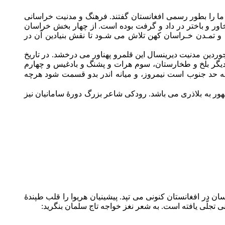
ا را بطور رسمی افغانستان گفتند. فرهنگ و مدنیت خراسانی
 خاور و باختر در داد و گرفت بوده است. از چهار بخش خراسان
خ و تمـدن خـراسان کهن تلاش می شـود تا نقش بنیادین آن در
جوردین مدنیت دیرینسال این قلمرو پهناور می درخشد. در تاریخ
دیگر بلخ و طخارستان، سوم هرات و پشنگ و بادغیس و چهارم
ه حد جنوب است نیمروز، و میانه اندر بدو قسمت شود هرچه
ور به بلاذری می باشد. رودکی شاعر بزرگ دورۀ سامانیان نیز
سان در افغانستان کنونی می تپد. پیشینیان هریوا را قلب طپندۀ
 تجلّی یافته است. به شعر نغز خواجه تاج سلمان بنگرید: