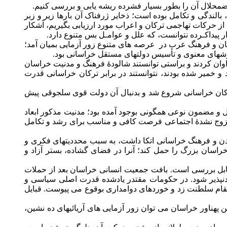
ضمحلال آن را بطور بسيار فشرده ريشه يابی و بررسی کنيم.
بالندگی و تکامل بوده است؛ ذخاير ژرفناک آن بارها زير و زبر
س از حرکات تهاجمی ترکان و اعراب مورد ارزيابی بگيريم، آشکار
 پيداکـرده نتوانست، که علل و عوامـل بس متنوع دارد.
سان و فرهنگ عرب در
عرصه های متنوع زور آزمايی بميان آمد؛
زشهای معنوی و تأسيس دولتهای مستقل خراسانی بود.
اوان کردند و براستی توانستند شالودۀ فرهنگ و مدنيت خراسان
 خمير شده بودند، نتوانستند در برابر ترکان خراسانی قدرت
رکان خراسانی شروع شد و بدنبال آن دولت قوی سلجوقی پيش
 و مضمون نوعی همگونی بوجود آمده بود؛ مدنيت مذکور ابعاد
زوج نشدۀ اجتماعی فرصت کافی و مناسب برای رشد و تکامل
ن و فرهنگ خراسانی اتکا داشت، به سبب محدديتهای فکری و
اسان بزرگ را حمل کند؛ آنرا در فضای گشاده، بستر آزاد و
ابل بررسی است. بافت جمعيت انسانی خراسان بعد از حملات
مدنپذير شود. در حکومات مقتدر يادشده قدرت اصلی سياسی و
قام سلطنت زد و خوردهای دوامداری بوقوع می پيوست. قبايل
پهناور خراسان می توان زور آزمايی های آريائيهای ده نشين،