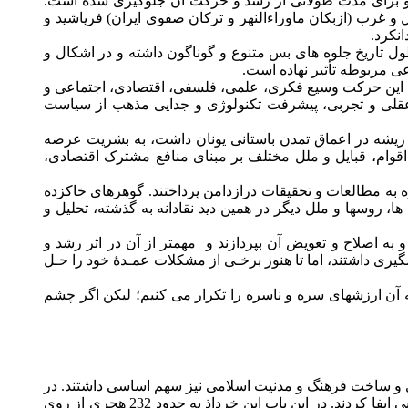
 و برای مدت طولانی از رشد و حرکت آن جلوگيری شده است.
 غرب (ازبکان ماوراءالنهر و ترکان صفوی ايران) فرپاشيد و
نکرد.
ل تاريخ جلوه های بس متنوع و گوناگون داشته و در اشکال و
ی مربوطه تأثير نهاده است.
ا اين حرکت وسيع فکری، علمی، فلسفی، اقتصادی، اجتماعی و
عقلی و تجربی، پيشرفت تکنولوژی و جدايی مذهب از سياست
يشه در اعماق تمدن باستانی يونان داشت، به بشريت عرضه
اقوام، قبايل و ملل مختلف بر مبنای منافع مشترک اقتصادی،
ه مطالعات و تحقيقات درازدامن پرداختند. گوهرهای خاکزده
ا، روسها و ملل ديگر در همين ديد نقادانه به گذشته، تحليل و
به اصلاح و تعويض آن بپردازند و
مهمتر از آن در اثر رشد و
ری داشتند، اما تا هنوز برخـی از مشکلات عمـدۀ خود را حـل
ه آن ارزشهای سره و ناسره را تکرار می کنيم؛ ليکن اگر چشم
ی و ساخت فرهنگ و مدنيت اسلامی نيز سهم اساسی داشتند. در
اين عرصه گاه بلخيان و هرويان پيش گام بودند و در ساحات متنوع علمی، سياسی، نظامی، فرهنگی، اقتصادی و اجتماعی نقش بسزايی ايفا کردند. در اين باب ابن خرداذ به حدود 232 هجری از روی