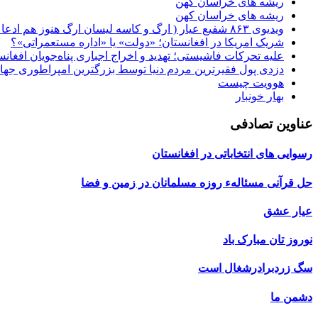
ریشه های خراسان کهن
ریشه های خراسان کهن
ویدیوی ۸۶۳ شفیع عیار ( ارگ و کاسه لیسان ارگ هنوز هم ادعا دارند فردین امینی خود کشی کرده است" )
شریک امریکا در افغانستان؛ «دولت» یا «اداره مستعمراتی»؟
علیه تحرکات فاشیستی؛ تهدید و اخراج اجباری پناه‌جویان افغانس
دزدی پول فقیرترین مردم دنیا توسط بزرگترین امپراطوری جها
هوویت چیست
بهار خونبار
عناوین تصادفی
رسوایی های انتخاباتی در افغانستان
حل قرآنی مسئالهء روزه مسلمانان در زمین و فضا
عیار عشق
نوروز تان مبارک باد
سگ زردبرادرشغال است
دشمن ما