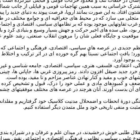
راسان در حلقات تنگ و محدود حرکات قومی و قبايلی گيرکرده است
ترک خراسانی به سبب همين تهاجمات قومی و قبايلی از جانب شمال و
 افتاد. به اين صورت بمانند اروپا، فرصت پيوند به دنيای جديد را پیدا
ا متجلی می سازد که در محيط های جغرافيه ای و جوامع مختلف در طو
غرب تفاوتهايی موجود بوده که بر نظامهای سياسی، اقتصادی و اجتماع
 بود، طی سده های اخير حرکت و جهش بسيار وسيع و بنيادی کرد و ب
ت موقعيت و جايگاه فعلی شان را مرهون انقلاب صنعتی، رشد علوم 
م جديدی در عرصه های سياسی، اقتصادی، فرهنگی و اجتماعی که ر
؛ بافت اجتماعی نسبتاّ بهم گره خورده ای در اثر ترکيب و اختلاط 
بوجود آورد.
 اعتقادی، فلسفی، هنری، سياسی، اقتصادی، جامعه شناسی و غيره ب
 خرد جديد صيقل افزون دادند. رمز پيروزی غربي ها، جاپاني ها، چينی ه
های خوب و مفيد و کنار نهادن عناصر مزاحم و نا مفيد، بوده است.
 ضعف و کمبودهای مادی و عملی خود را درک، قبول و تشخيص کرده و 
ای آن بدست آورند. آنان هرچند در عرصه های مختلف موفقيتهای چشمگي
رهنگی دورۀ انحطات و اضمحلال مدنيت کلاسيک خود گرفتاريم و مقلدان
 مثبت و منفی تاریخی خود و ملل متمدن دیگر استفاده کنيم.
تقلال طلبی خوش درخشيدند، در ميدان علم و عرفان و در شيرازه بند