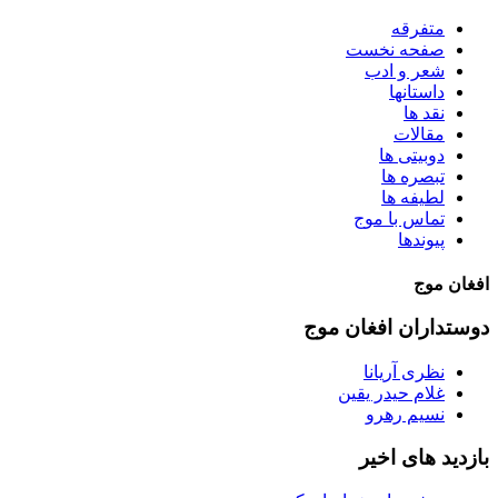
متفرقه
صفحه نخست
شعر و ادب
داستانها
نقد ها
مقالات
دوبیتی ها
تبصره ها
لطیفه ها
تماس با موج
پیوندها
افغان موج
دوستداران افغان موج
نظری آریانا
غلام حیدر یقین
نسیم رهرو
بازدید های اخیر