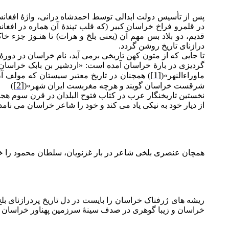
پس از تأسیس دولت ابدالی توسط احمدشاه درانی، واژۀ افغان
در قلمرو فراخ خراسان کبیر (که قلب تپندۀ آن هماره در افغان
قدیم، دو بلاد بس مهم آن (یعنی بلخ و هرات) تا هنـوز جزء خ
درازنای تاریخ روشن گردد.
تا جایی که از متون کهن تاریخی برمی آید، نام خراسان در دورۀ
گردیزی در بارۀ خراسان آمده است: «اردشیر بن بابک خراسان
[1]
ماوراءالنهر»(
) همچنان در تاریخ معتبر سیستان که مولف 
[2]
شرقست خراسان گویند و هرچه مغربست ایران شهر»(
)
نخستین تاریخنگار عرب در کتاب فتوح البلدان در قرن سوم هجر
از دیار خود به نیکی یاد می کند و خود را شاعر خراسان می نامد
همچان عنصری بلخی شاعر در بار غزنویان، سلطان محمود را خ
ریشه های ژرفناک خراسان را بایست در دل تاریخ پردرازنای بلخ، 
خراسان و زیبا گوهری در صدف سینۀ سرزمین پهناور خراسان نامید