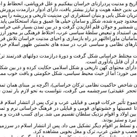
اريخ و مدنيت پردرازنای خراسان بيفکنيم و علل فروپاشی، انحطاط و ا
ی بدين خطه هويت و تبارز بيشتر يافت، دارای ادوار درازمدت پرورش، 
 جريان شکل يابی و بنيان استقراری اين مدينيت تاريخی و پرريشه را پ
حدود چيره شده، شکل و سامان خيلی ها عميق و بنياد استحکامی پايدار
ش شمشير و جولان قلم آغازيدن گرفت و در بين تمدن بسيار غنی خرا
تم، استبداد و تبعيض سلطۀ سياسی عرب، اختلاط فرهنگی بر محور ار
امانيان ماوراءالنهر در راه بازسازی و احيای مدنيت خراسان تلاش فر
فشارهای نظامی و سياسی عرب در سده های نخستين ظهور اسلام خرد و
نيت مختلط خراسانی شکل گرفت و دورۀ درازمدت دولتهای قدرتمند ت
 از آن قابل يادآوری است.
ط دارای محتوای کهن تاريخی و شکل اسلامی حکايت کرده و در بين شکل
 می خورد؛ اما از حيث محيط سياسی، شکل حکومتی و بافت خوب مم
 شاخص حاکميت نظامی ترکان خراسانی)، اگرچه بر مبنای همان تمد
حجر عقيدتی) سرچشمه می گرفت، نتوانست به نحو لازم بار تمدن خر
موع تأثير حرکات قومی و قبايلی عرب و ترک پس از انتشار اسلام ق
 تا عصبيتها و خشونتهای قومی و قبايلی در فرهنگ خراسانی نرم و ت
بين اولاد و اقوام نزديک سلطان تقسيم می شد. برای کسب قدرت و م
برد و ستيز بودند.
تسلط بر اقوام ديگر تشکيل می داد. پس از انتشار اسلام در سرزمين 
 متعصب و خشن عرب، ترک و مغل بخوبی مشاهده کرد.