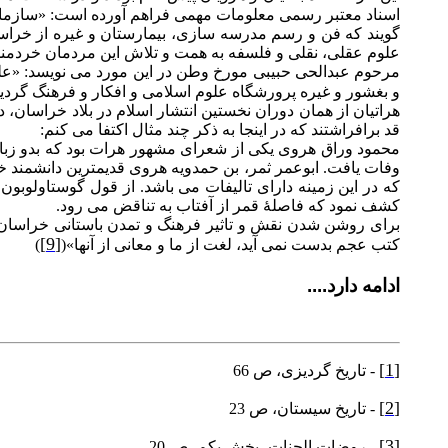
اسناد معتبر رسمی معلومات مهمی فراهم آورده است: «سازمان 
گويند که فن و رسم مدرسه سازی، بيمارستان و غيره از خراسا
علوم عقلی، نقلی و فلسفه به همت و تلاش اين مردمان خردمند
مرحوم عبدالحی حبيبی مورخ وطن در اين مورد می نويسد: «علوم
و بغشور و غيره پرورشگاه علوم اسلامی و افکار و فرهنگ گرديد
هراتيان از همان دوران نخستين انتشار اسلام در بلاد خراسان
قد برافراشتند که در اينجا به ذکر چند مثال اکتفا می کنم:
وفات يافت. ابوعمر ثمر، بن حمدويه هروی قديمترين دانشمند
کشف نمود که فاصلۀ قمر از آفتاب به تناقض می رود.
برای روشن شدن نقش و تاثير فرهنگ و تمدن باستانی خراسان
[9]
کتب عجم بدست نمی آيد، لغت از ما و معانی از آنها»(
)
ادامه دارد....
[1]
- ت
اريخ گرديزی، ص 66
[2]
- تاريخ سيستان، ص 23
[3]
- روضات الجنات، بخش يکم، ص 20