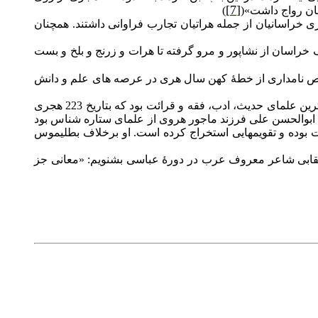
[7]
ان رواج داشت»(
)
خراسانيان از جمله هراتيان تجارب فراوانی داشتند. همچنان
خراسان از نشاپور و مرو گرفته تا هرات و زرنج و بلخ و بست
اشخاص نامداری از خطۀ کهن سال هری در عرصه های علم و دانش
محمود وراق هروی يکی از شعرای مشهور هرات بود که بدو زبان عربی و دری شعر می سرود. ابوعبيد قاسم بن سلام هروی از بزرگترين علمای حديث، ادب، فقه و قرائت بود که بتاريخ 223 هجری
ابوالحسن علی فرزند ماجور هروی از علمای ستاره شناس بود
ل شده که وی از سال 270 تا 322 هجری مشغول مطالعه و تحقيقات بوده و تقويمهايی استخراج کرده است. او برخلاف بطليموس
عقابی شاعر معروف عرب در دورۀ عباسی بشنويم: «معانی جز