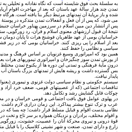
به سلسلۀ بحث فوق شايسته است که نگاه نقادانه و تحليلی به ت
تمدن چند هزار سالۀ عهد باستان که بعد از مهاجرت اقوام آرياي
شده و باز برپايۀ آن تمدنهای مرتبط ديگر بنا يافته است. هرگاه
می شود، که پس از آن فعل و انفعالات تمدن متذکره در پوستۀ م
پس از انتشار دين مبين اسلام در سرزمين پهناور خراسان جنب
نتيجۀ آن قبول ارزشهای معنوی اسلام و قرآن، رد زورگويی، س
خراسانيان بومی از عهد طاهريان فوشنج هرات تا پايان دومان س
بعد از اسلام را پی ريزی کنند. خراسانيان بومی که در زير 
سياسی و نظامی را حفظ کنند.
همين بود که امپراتوری وسيع غزنويان بر اساس فرهنگ و مد
از يورش تمدن سوز چنگيزخان و امپراتوری تيموريهای هرات بعد
درون مايۀ فرهنگی و تمدنی اين دوره ها از يکنوع تمدن مختل
بس گسترده داشت و ريشه هايش از تمدنهای بزرگ باستان آب
پايدار نيافت.
سيستم حکومتی و نظام سياسی دولت غزنوی و تيموری (بعنوان
تناقضات اجتماعی (که از عصبيتهای قومی، ضعف خرد آزاد و ت
چوکات قابل گشايش رشد و تکامل دهد.
در پهلوی عوامل فوق بافت اجتماعی و قومی خراسان و در مج
عرب و ترک تنوع بيشتر پيداکرد. اين زمان درازی لازم داشت
نظامی بدست اقوام و قبايل مسلط قرار داشت؛ چه بسا که در 
و اقوام مختلف، برادران و نزديکان همواره بر سر تاج و تخت در ن
قوۀ درونی و نيروی محرکۀ آنان را عصبيت، خشونت، زورگويی و 
زارع و دارای تمدن، صنعت و شهر نشينی کلاسيک را با قبايل