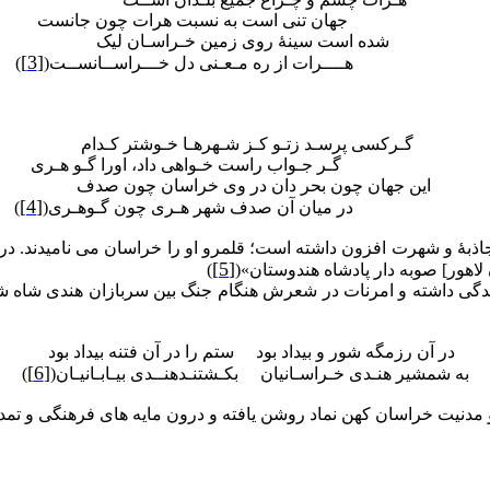
جهان تنی است به نسبت هرات چون جانست
شده است سینۀ روی زمین خـراسـان لیک
[3]
هــــرات از ره مـعـنی دل خـــراســانســت(
)
گـرکسی پرسـد زتـو کـز شـهرهـا خـوشتر کـدام
گـر جـواب راست خـواهی داد، اورا گـو هـری
این جهان چون بحر دان در وی خراسان چون صدف
[4]
در میان آن صدف شهر هـری چون گـوهـری(
)
جاذبۀ و شهرت افزون داشته است؛ قلمرو او را خراسان می نامیدند. در 
[5]
لاهور] صوبه دار پادشاه هندوستان»(
)
شندگی داشته و امرنات در شعرش هنگام جنگ بین سربازان هندی شاه ش
در آن رزمگه شور و بیداد بود
ستم را در آن فتنه بیداد بود
[6]
به شمشیر هنـدی خـراسـانیان
بکـشتنـدهنــدی بیـابـانیـان(
)
 مدنیت خراسان کهن نماد روشن یافته و درون مایه های فرهنگی و تمدن