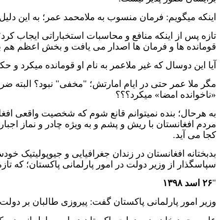
اینکه میگویم: فرمان منسوب به ملامحمد عمر؛ به این دل
تازه پس از اینکه منافع و محاسبات استخباراتی ایجاب کرد
قومانده ها و فرمان ها اصدار می یافت و بخش اعظم هم به
آیا این دوسال که غیر ملاعمر به نام او قومانده میکرد و حکم میراند؛ نمی
«ناخوانده امضا» میکرد؟؟؟
به هرحال؛ بنده نمیتوانم قانع شوم که شخصیت واقعی افغانست
مردم افغانستان با ریش و پشم و به ویژه چادر و نماز اجبار
کجا می آید.
بدبختانه افغانستان در زندان جغرافیایی و جیوپولیتیک خ
سپاسگذار از وزیر دولت در امور پارلمانی پاکستان؛ که تاز
"
۲۶
اسد
۱۳۹۸
وزیر امور پارلمانی پاکستان گفت: پیروزی طالبان بر دولت