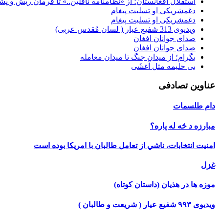
استقلال افغانستان؛ از «نظامنامه ناقلین..» تا فرمان ریش و پش
دغمشریکی او تسلیت پیغام
دغمشریکی او تسلیت پیغام
ویدیوی 313 شفیع عیار ( لسان مُقدس عربی)
صدای جوانان افغان
صدای جوانان افغان
بگرام؛ از میدان جنگ تا میدان معامله
بی حلیمه مثل آغشَی
عناوین تصادفی
دام طلسمات
مبارزه د څه له پاره؟
امنيت انتخابات، ناشي از تعامل طالبان با امريكا بوده است
غزل
موزه ها در هذیان (داستان کوتاه)
ویدیوی ۹۹۳ شفیع عیار ( شریعت و طالبان )