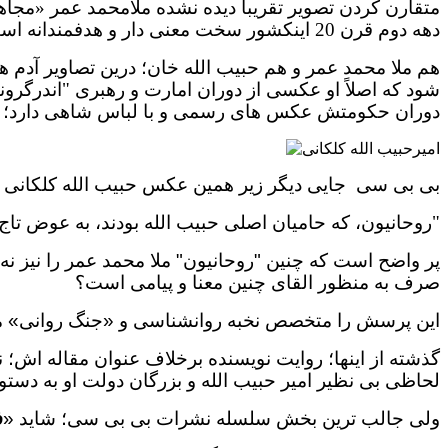
دهه دوم قرن 20 اینکشور سخت معنی دار و هدفمندانه است.
هم ملا محمد عمر و هم حبیب الله خان؛ درین تصاویر آدم
شود که اصلاً او عکسی از دوران امارت و رهبری "اندرگرو
دوران حکومتش عکس های رسمی و با لباس شاهی دارد؛ که
بی بی سی
جایی دیگر زیر همین عکس حبیب الله کلکانی 
"
روحانیون، که حامیان اصلی حبیب الله بودند، به عوض تاج
پر واضح است که چنین "روحانیون" ملا محمد عمر را نیز نه
صرف به منظور القای چنین معنا و پیامی است؟
این پرسش را متخصص نخبه روانشناسی و «جنگ روانی» میت
گذشته از اینها؛ روایت نویسنده برخلاف عنوان مقاله اش؛ نه
لحاظی بی نظیر امیر حبیب الله و بزرگان دولت او به دست
ولی جالب ترین بخش سلسله نشرات بی بی سی؛ شاید «
ف