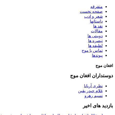
متفرقه
صفحه نخست
شعر و ادب
داستانها
نقد ها
مقالات
دوبیتی ها
تبصره ها
لطیفه ها
تماس با موج
پیوندها
افغان موج
دوستداران افغان موج
نظری آریانا
غلام حیدر یقین
نسیم رهرو
بازدید های اخیر