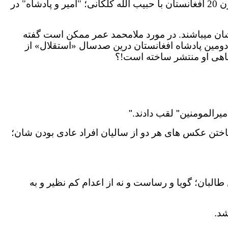
متقارن کردن تصویر تقریباً دیده نشده ملامحمد عمر «مجاهد» قندهاری رهبر نخست طالبان و "امیر المومنین" اخیر قرن 20 افغانستان با حبیب الله کلکانی؛ "امیر و پادشاه" در
شان میباشند. در مورد ملامحمد عمر ممکن است گفته
دومین پادشاه افغانستان درین صدسال «استقلال» از
اهی او منتشر ساخته است!؟
میرالمومنین" لقب دادند
.
"
 ساختن عکس های هر دو از سالیان افراد عادی بودن شان؛
طالبان؛ گویا و رساست و نه از اعدام کم نظیر و به
شد.