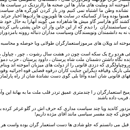
ختنه اند وملیت های مابار ها این صحنه ها راازنزدیک در سیاست های 
نده وطن ما اشتباه نمی کنیم ودر باز کردن کورگره های سیاست م
وا بوده وما از کسانیکه در سایت ها تلویزیون ها رادیوها اخبار جراید و
ند گاو هاراسر گاو میش ها شاهزاده می گویند آنهارا به حال خود شان
ستمنداران را دیدم که از این خاین واز آن خاین پشتی بانی کردند
 به دانشمندان ونویسندگان وسیاست مداران دنباله روونه بامزدوران 
آموخته اند وپلان های مرموزاستعمارگران طولانی وبا حوصله و محاسبه
تلافی هردو رخ یک سکه است چون در هشت سال رشوت ، چور ، چپاول ،
ه نگاه داشتن دشمنان ملت شاه پرستان ، داوود پرستان ، حزب دمو
وچپاولگری که دزدی قانونی را از دولت های میزبان آموخته اند وبن
 بارنگ وقیافه دیگراین جنایت کاران درقوه قضایی قوه اجرائیه وقوه 
حرفهای قانونی شان آمده وآغا بلی گوی دست نشاندۀ شان از راه پارلم
خ استعمارگران ر ا چندمتری عمیق تردر قلب ملت ما به بهانۀ این وآن 
فریب داده باشند
چند مزدور کاندید ویا چند سیاست مداری که حرف اش در گلو غرغر کرده
 خوش که چند مفسر سیاسی مانند آقای مژده داریم!
قبل می دانستم که جلو شادی ها دست استعمار گران بوده واست هر چی