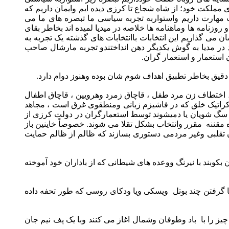
مملکت خود؛ از شاه شجاع تا کرزی دیده ایم وایمان داریم که
هارت داریم واستواربه تجربه سیاسی ما تبصره های ما می
 روزنامه ها وماهنامه ها خلاصه در میدیا لمیده اند بخاطر بقای
 می گذاریم این انتخابات باانتخابات های گذشته یک تجربه به
 در مدیا به گوش یکدیگر دهن انداختندو تجربه مارشال صاحب
استعمار و استعمار گران.
 دقیق بخاطر تطبیق اهداف شوم شان بوده وهنوز دوام دارد.
 اختطاف زن مرد طفل ، قاچاق زمرد وهرویین ، قاچاق اطفال
کراتیک خلق که در فاشیزم زبانی ومنطقوی غرق است ، مجاهد
ام سگ شویان یا دمیشوند توسط استعمارگران در دولت کرزی از
مقننه مقرر وانتخاب بشکل تقلا می شوند. خصوصاً خاینین باز
ان تقلبی وغیر مردمی دستوری بسازند که ظالم از ظالم حمایت
بکوبند با نیرنگ ووعده های شیطانی که از باداران خود آموخته
 با گرفتن چند بوتل ویسکی ویا ودکای روسی که طور تحفه داده
ز را با باد وطوفان وشمال اغاز می کنند وبا یک پف نیم جان