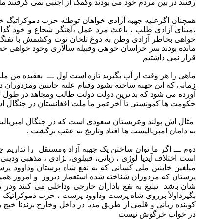
رفتند در بین مردم خود می بودند وکمک از اجنبی نمی گرفتند م
همچنان اگرعلیه جهبه آزادی خواهان توطئه حزب دموکراتی
،مینای آزادی طلب ، باعث مرد عمل ،آهنگر شجاع و خود گذار
خواهی بخاطر آزادی وطن به دوغ تلخان توت وکشمش با تفنگ ده
مانده بودند سر خراسان خواهی وقبیله سالاری وخود خواهی خط
قرار نمی داشتیم
ماهی را هر وقت از آب بگیرید تازه است اول ـــ بعقیده من مل
زمانی که این جهبه ساخته نشود وقیام علیه خاینین ومزدوران
آورده می شود که بد ترین دولت دولت طالب ومجاهد در طول تا
حکومت ها کمونستی تا آخرعمر ما ملت افغانستان در چنگال است
مثال اش پولند وعربستان سعودی است که در چنگال امپریالی
به دامان امپریالیست ها افتاد وتاریخ به عقب برگشت .
دوم ـــ اگر ما توان ساختن یک جهبه آزاد ومستقل را نداری
است اختلاف آیدیا لوژی ، زبانی، قبیلوی، نژادی ، مذهبی ودین
مبلغین خاینین ملی کسانی که به نفع شاه پرستان وداوود پ
پرستان که مزدوران شناخته شده استعمار دیروز و امروز همین 
شان باشد تبلیغ به نفع باداران خارجی وداخلی می کنند ودر
بگیرداولاً برروی شاه پرست وداوود پرست ، حزب دموکرات
کوبنده زبانی و قلمی از طریق مدیا در داخل وخارج بزندتا خپچ
در خواب خرگوش نیست