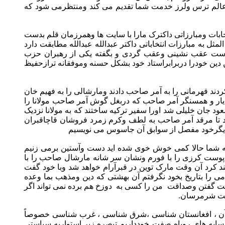
ک عالم ترس ولرز خدمت شما تقدیم می کند ومنتظرمی شود که
ابات ومبارزاتی داکترک مارا با سایت ها وهمرزمان قلم بدست
 به مبارزات انتخاباتی داکتر عبدالله عبدالله مطابقت دارد
 است عقب نشینی وعقب گردی و بگفته یکی از رهبران حزب
ین خودرا دربرابراستاد خود بشکل حسنه وموفقانه ترازحفیظ
ند قهرمانی را به آمر صاحب دادند ومارشالی را به فهیم خان
 یار و همسنگر آمر صاحب که دربغل گوش آمر صاحب مولانا را
 جان خلیلی شد اورا سفیر ترکیه ساختند که به مولانا نزدیک
د تا مرقد آمر صاحب به لطف وکرم زمرد فروشان قاچاقبران
 های دیگرخود مفصل از سوابق آن جاسوس می نویسیم
 که شما حالا کمی خوش خوی شده اید دست وآستین برمی زنیم
ه پوست کرزی را با فورم ونشان سر شانه مارشال صاحب را با
 کرد آن وقت مارک توین در قبرآرام خواهد شد وبا خود گفت
می را بتاریخ بخود نگرفتم آن بهشتی که دین ومذهب بما وعده
راست گفتن وصداقت
من را کسی به دوزخ هم برده نمی تواند اگر
یست شرمرسان.
 آن ، افغانستان شناسی ،شرق شناسی ، غرب شناسی خصوصاً
سایه های روباه صفت خودداریم تبصره زیر استواربه سیاستی