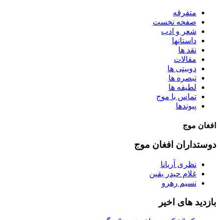
متفرقه
صفحه نخست
شعر و ادب
داستانها
نقد ها
مقالات
دوبیتی ها
تبصره ها
لطیفه ها
تماس با موج
پیوندها
افغان موج
دوستداران افغان موج
نظری آریانا
غلام حیدر یقین
نسیم رهرو
بازدید های اخیر