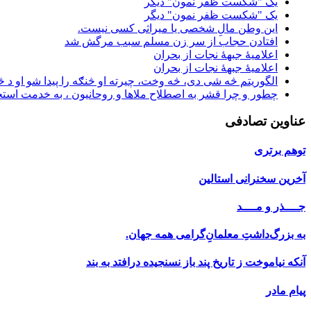
یک "شکست ظفر نمون" دیگر
یک "شکست ظفر نمون" دیگر
این وطن مالِ شخصی یا میراثی کسی نیست.
افتادن حجاب از سر زن مسلم سبب مرگش شد
اعلامیۀ جبهۀ نجات از بحران
اعلامیۀ جبهۀ نجات از بحران
الگوریتم څه شی دی، څه وخت، چیرته او څنګه را پیدا شو او د څه
چطور و چرا قشر به اصطلاح ملاها و روحانیون ، به خدمت است
عناوین تصادفی
توهم برتری
آخرین سخنرانی استالین
جــــذر و مــــد
به بزر‌گ‌داشتِ معلمانِ‌گرامی همه جهان.
آنكه نياموخت ز تاريخ پند باز نسنجيده درافتد به بند
پیام مادر