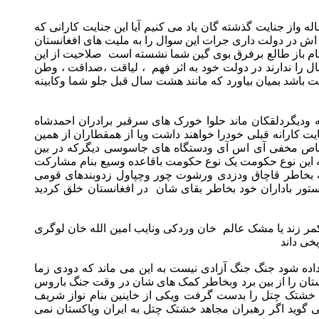
ز جنایت گذشته گان یاد می کنیم آیا این جنایت کارانی که
ش در دولت داری جرات این سوال را به ملیت های افغانستان
 بنام باز طالع برفرق بوی گین شما نشسته است صلاحیت از این
ال را ندارند در دولت خود به اثر فهم ، لیاقت ،صداقت ، وطن
باشد بمیان بیاورد که مانند هشت سال قبل جلو شما وکابینه
ه ودیگردلقکان ماند حلوا خورک های سرقبر برادران احمدشاه
ت کارانه قبلی خودرا خواهند داشت ویا از همقطاران از همین
اشخاص مخفی آی اس آی ودستگاه های جاسوسی دیگرکه در بین
ه این نوع حکومت یک نوع حکومت باقاعده وسیع بنام مشارکت
شه بخاطر قاچاق ودزدی ورشوت چور وچپاول زدوبندهای قومی
ور باداران خود بخاطر بقای شان در افغانستان خلق کردید
مر زند یا مشک عالم خان وردکی ونایب امین الله خان لوگری
خی داند
داده شود جنگ جنگ آزادی نیست به این می ماند که دودی زما
تان را از بین برد وبخاطر کمک های شان در وقت جنگ باروس
 خشتک چتل را بدست گرفت ویکی از خاینین بنام نواز شریف
گوید اگر رهبران مجاهد خشتک چتل به ایران وپاکستان نمی