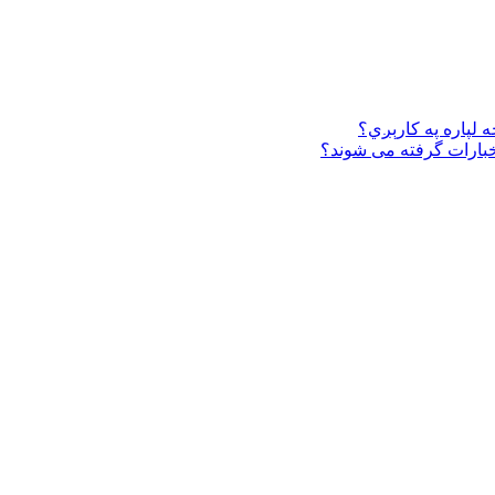
 لپاره په کارېږي؟
خبارات گرفته می شوند؟