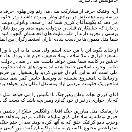
خاموشش می سازند
آری وقتیکه حرف از مشارکت ملی می زنم ودر پهلوی حرف دولت
در سه ونیم دهه نقش در بربادی وطن ومردم داشتند ودر حکوم
می دهد که بگویندآقای کرزی شما که از ضعف وناتوانی دولت خود
را دارد که جنایتکاران قبلی را دردولت سهم ندهد وبر پوز باد
پرستی و تجربه دارند از قلب ملیت های افغانستان گلچین کنی
شما مثل میمون ها در دست شادی بازان استعمارگران بین المل
او شاید بگوید این با من جدی استم ولی ملت ما به این با و
مسعود فراری ، ملا سلام ، وملا ضعیف، خرم ها ، وردک ها ، ح
خاینین در کابینه شما نقش خواهد داشت صد در صد در دولت 
طالب وحزب اسلامی جا بجا شده اند ستون های جنایت حکومت آ
ملی است که به این نام دل خوش کردید وازنشخوار این حرفه
وارتباطات نامشروع نشسته اند وتوسط خاینین کمر شما بسته
ساختن یک حکومت مردمی آزاد ومستقل امکان پذیر نخواهد بود
آقای کرزی نجات وطن رهبرجنگ با انگلیس را می خواهد مثل می
که نان جواری در تبراق خود گذارد ومیر بچه باشد که دست گدایی
تا زمانیکه مثل مبارزین جنگ افغان واانگلیس سلاح از دشمن 
خوری توطئه په سلا خان کوی مثلیکه طالب مزدور ومجاهد خشت
وحزب دمو کراتیک خلق که به آنها کرده بودند بعد از ختم 
صدراعظم مخلوع پاکستان به ملت پاکستان گفت من کسی بودم 