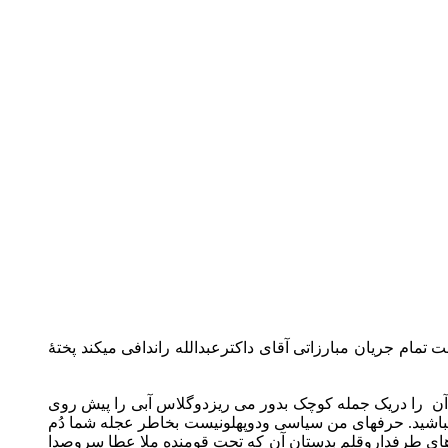
مام جریان مبارزاتی آقای داکترعبدالله راندافی میکند پختۀ
آن را دریک جمله کوچک بدور می ریزدوگلاس آبی را پیش روی
باشید. حرفهای من سیاسی ودوپهلونیست بخاطر عجله شما دُم
های طرفداروقلم بدستان آن که تحت قومنده ملا عطا سروصدا