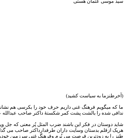
سید موسی عثمان هستی
(آخرطنزما به سیاست کشید)
ما که میگویم فرهنگ غنی داریم حرف خود را بکرسی هم نشانده 
ندافی شده را بالشت پشت کمر شکستۀ داکتر صاحب عبدالله عب
شاید دوستان در فکر این باشند ضرب المثل پُر معنی که جل 
هریک ازقلم بدستان وسایت داران طرفدارداکتر صاحب می گذار
طنز را به زودترین فرصت می بُرم وفرهنگ غنی سرزمین خودرا