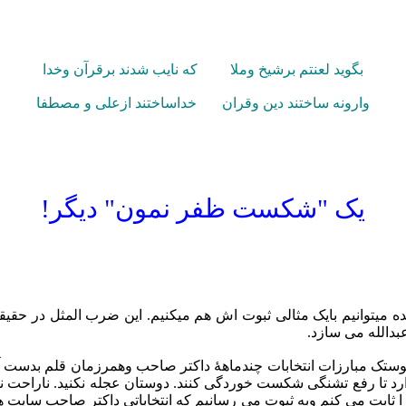
بگوید لعنتم برشیخ وملا
که نایب شدند برقرآن وخدا
وارونه ساختند دین وقران
خداساختند ازعلی و مصطفا
یک "شکست ظفر نمون" دیگر!
میتوانیم بایک مثالی ثبوت اش هم میکنیم. این ضرب المثل در حقیقت ت
دالله می سازد.
وپوستک مبارزات انتخابات چندماهۀ داکتر صاحب وهمرزمان قلم بدست 
د تا رفع تشنگی شکست خوردگی کنند. دوستان عجله نکنید. ناراحت ن
 ثابت می کنم وبه ثبوت می رسانیم که انتخاباتی داکتر صاحب سایت 