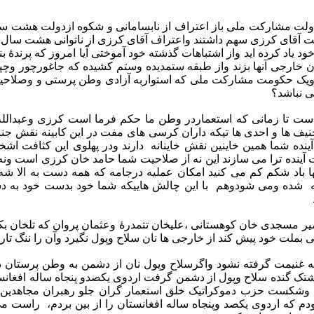
 مشارکت ملی باز اعتراف از نابسامانی و شکوه ازدولت هشت ساله وا
ت آقای کرزی سهم داشتند واعتراف آقای کرزی از ناتوانی هشت سال ا
 یاد کرده اید واز اشتباهات گذشته خود آموختی آیا امروز که پرندۀ
اران خارجی آنها بزند واز طبقه ستمدیده وستم کشیده که جاغورچور وچپ
د ویک حکومت مشارکت ملی که استواربه آزادی وطن پرستی و وصلاحیت 
ی نباشد؟
ر است تا زمانی که استعماردر وطن ما حکم فرما است کرزی وعبدالل
نیف ها و احدی ها تیکه داران کرسی های مفت در این کابینه نقش جنای
آینده شما همین خاینین نقش خاینانه دارند ودر پهلوی این کثافت 
ینده ترا می سازند این نه از صلاحیت شما حامد خان کرزی است ون
ا باد شکم کم می کنید امکان عملیه درجامه که همه دست به الا 
 شده ومی شودوهم با این چالش هاییکه شما خود بدست خود به دست
ر مسجدی خان کوهستانی ،علیخان تتمدرۀ وعثمان پروان که تلخان بک
 بملت خود پیش کند از خارجی ها نان سلاح وپول نگیرد وآن را ننگ تاری
به غنیمت گرفته نشود واگرسلاح وپول نان از دشمن به وطن پرستان 
ک گنده سلاح وپول از دشمن گرفت اردوی یکصدو پنجاه ساله افغانس
جنگ وشکست حزب دموکراتیک خلق استعمار گران جلو رهبران مجاهدین
که اردوی یکصد وپنجاه ساله افغانستان را از بین بردم، راست می 