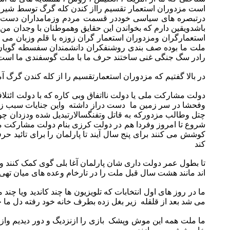
است مزدوران استعمار تقسیم رااز کندن کله گرگ توسط شیر آمو
درتبصره های سیاسی خوددر قسمت مردم وزمامداران دست نشا
باشدویقین دارم که بخواندن این حقایق وهموطنان با وجدان من همن
استعمارگران ومزدوران استعمار گران زوزه با قلم وزبان می کش
ملت ما بوده صف بندی روشنفکران دانشمندان سفسطه گویان سیا
رادر سگ جنگی غنی ساختند حرف ما با ملت گوسفندی ما است نه
در بالا گفتیم که مزدوران استعمارتقسیم را از کله کندن گرگ 
دولت مشارکت ملی یا دولت نااتفاق وبی کاره که با دولت ائ
وفحشا در سر زمین ما دست دراز داشته واین جنایات سبب زند
چتل وطالب مزدورکه به قاتل وتفنگسالارتبدیل شده ودزدان چور
شروع تا امروز وفردا هم در دولت کرزی بنام دولت مشارکت ملی
کوشش می کنند برای پنج سال آیند تا پارلمان را برای تائید 
کند
تا بطول عمر دولت داری شان پارلمان آغا بلی گوی کمک کنند ومی
اند مانند هشت سال قبل ملت را در تارخام وعده های میان تهی 
ما در روز های اول انتخابات که تلویزیون ها چند کاندید ویا 
می شد بعد از قلقله زیر بغل زده بطرف خانه خود رفته دل ما
ما ملت همه این موش وپشک بازی را ازنزدیگ و دور دیدیم واز 