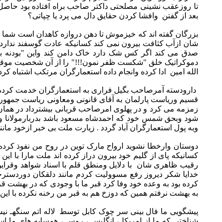
تا روزعقب نشینی مصلحتی داکتر صاحب براه افتاده بود حاصل
بعد از گفتن وافشا کردن حقایق دال می پرد یا چپاتی؟
بزرگان گفته اند که خیزموش تا دهن دروازه کاهدان است شما ق
شان ازآب کثافت بیرون نمی کند کسانیکه عادت گوسفند ندارد ف
صدق می کند اگر کس شک دارد خاک دامن کند واین "بودنه 
دموکراتیک خلق "شکست ظفر نمون!!!" را از آن شخصیت موقع ش
الله امین ادا کرده وانجام داده استعمارگران مرتکب اشتباه کردی
دارودسته آمرصاحب بگیل فراری به استعمارگران خدمت کرده بود
قسیم وریاست پارلمان به آقای قانونی ومعاونی ریاست جمهوری
زمزمه می کرد و در پهلوی امرصاحب قربانی بیشترداد در همان 
شود وبحق شمس خود که احمدشاه مسعود باشد بدربارمولانا و
وبه پول استعمارگران آباد گردد . زیارت ملت بی خبر ازخود مانن
دوستان وارخطا نشوید ارواح مارک توین در روح من نفوذ کرد
کسانیکه پای از گلیم خود بیرون دراز کرده اند ملت مارا با
رقیب ظاهری شان با دلایل ومنطق قلم با اسناد شواهد وقرای
خدایا شکر دیروز رفع مسوولیت کردم مانند دلقکان دوردسترخوا
کرده بود به وعده خود وفا کرد قبر ما با وجودی که در بهشت
به بهشت نرفتم همین که دوزخ هم به قبر من رخنه نکرده با ا
پیشگویی ما فال بینی سر چوک کابل توسط لاله اتم سنگهـ 
شناختی که ما از امریکا ، انگلیس ، روس ، همسایه های ما 