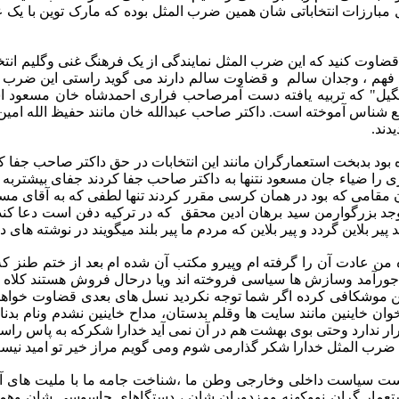
 مبارزات انتخاباتی شان همین ضرب المثل بوده که مارک توین با ی
ضاوت کنید که این ضرب المثل نمایندگی از یک فرهنگ غنی وگلیم انتخ
هم ، وجدان سالم و قضاوت سالم دارند می گوید راستی این ضرب المثل
بگیل" که تربیه یافته دست آمرصاحب فراری احمدشاه خان مسعود
ناس آموخته است. داکتر صاحب عبدالله خان مانند حفیظ الله امین د
دند.
 بدبخت استعمارگران مانند این انتخابات در حق داکتر صاحب جفا کرد
 را ضیاء جان مسعود نتنها به داکتر صاحب جفا کردند جفای بیشتربه
مقامی که بود در همان کرسی مقرر کردند تنها لطفی که به آقای مسعود
جد بزرگوارمن سید برهان ادین محقق که در ترکیه دفن است دعا کن
د پیر بلاین گردد و پیر بلاین که مردم ما پیر بلند میگویند در نوشته
ه من عادت آن را گرفته ام وپیرو مکتب آن شده ام بعد از ختم طنز
 این جورآمد وسازش ها سیاسی فروخته اند ویا درحال فروش هستند کلا
ن موشکافی کرده اگر شما توجه نکردید نسل های بعدی قضاوت خواهند
ن خاینین مانند سایت ها وقلم بدستان، مداح خاینین نشدم ونام بدنا
 قرار ندارد وحتی بوی بهشت هم در آن نمی آید خدارا شکرکه به پاس 
ین ضرب المثل خدارا شکر گذارمی شوم ومی گویم مراز خیر تو امید ن
نیست سیاست داخلی وخارجی وطن ما ،شناخت جامه ما با ملیت های
استعمار گران نووکهنه ومزدوران شان ، دستگاهای جاسوسی شان وهم