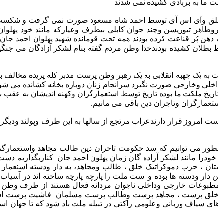
لت ما به بربادی کشیده نمی شدند
گ خلق وآی اس آی توسط احمد شاه مسعود صورت نمی گرفت و شکست ن
وطاهر تیوریسن وچند جوان کابلی بیطرف وعیارکه مانند خود پهلوان
ن پُر قناعت کرده بودند همه تحت قومانده شهید پهلوان احمد جان تن
 بطلان کشیده بودندخدا وطن مردم گفته بنام لشکر آزادگان می جنگ
ت به یک جهبه انقلابی به یک رهبر وطن پرست مدبر کله پریده مخالف 
 داخلی وخارجی صورت نگیرد سرانجام زنان دوباره بخانه کشانده می
ریخ ملکت ما بوده تاریخ توسط استعمارگران وکهنه اندیشان به عقب 
عمارگران وتاجران دین باقی می مانیم.
ست امروز قرار دارندعراب مرتجع از سالها به این طرف وپولند ودی
م چطور می توانیم که سد حکومت تاجران دین طالب مجاهد واستعمار
ی خودرا مانند لشکر آزاده گان زمان پهلون احمد جان کناربگذاریم د
رستان ، حزب دموکراتیک خلق ، طالب ومجاهد، به دار ودسته استعما
دار ودسته ها بوده و است ملت را پارچه پارچه ساخته اند در آسیاب 
 مطبوعات خارجی وداخلی ناجوان مردانه فعال هستند از طرف وطن پ
یک خلق پرست ، مجاهد پرست وطالب پرست مسلمان
فاشیت پرست اس
 های سیاف وربانی وعلومی راکتی در تبیله ملت باد شود که تا جهان ا