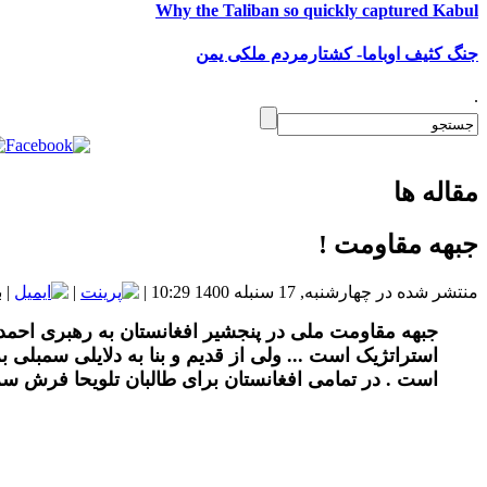
Why the Taliban so quickly captured Kabul
جنگ کثیف اوباما- کشتارمردم ملکی یمن
.
مقاله ها
جبهه مقاومت !
منتشر شده در چهارشنبه, 17 سنبله 1400 10:29
|
|
| با
جبهه مقاومت ملی در پنجشیر افغانستان به رهبری احمد 
استراتژیک است ... ولی از قدیم و بنا به دلایلی سمبل
است . در تمامی افغانستان برای طالبان تلویحا فرش سرخ