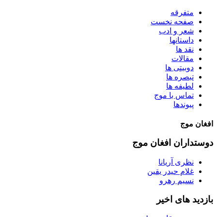
متفرقه
صفحه نخست
شعر و ادب
داستانها
نقد ها
مقالات
دوبیتی ها
تبصره ها
لطیفه ها
تماس با موج
پیوندها
افغان موج
دوستداران افغان موج
نظری آریانا
غلام حیدر یقین
نسیم رهرو
بازدید های اخیر