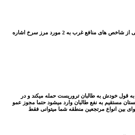
غرب بعد از پایان پیروزمندانه دوران جنگ سرد تنها میدان دار جهانی شد که شاخص های جدیدی پیدا کرد . در میان لیستی از شاخص های منافع غرب به 2 مورد مرز سرخ اشاره
د از پایان دوران جنگ سرد هر تکان یا اتفاقی در هر جای دنیا باید با نظارت و کنترل غرب باشد . اگر در سپتامبر 2001 به قول خودش به طالبان تروریست حمله میکند و در
ش پاکستان مستقیم به نفع طالبان وارد میشود حتما مجوز عمو
عوای بین انواع مرتجعین منطقه شما میتوانی فقط