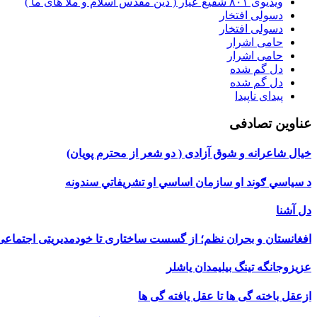
ویدیوی ۸۰۱ شفیع عیار ( دین مقدس اسلام و ملا های ما )
دسولی افتخار
دسولی افتخار
حامی اشرار
حامی اشرار
دل گم شده
دل گم شده
پیدای ناپیدا
عناوین تصادفی
خیال شاعرانه و شوق آزادی ( دو شعر از محترم پویان)
د سیاسي ګوند او سازمان اساسي او تشریفاتي سندونه
دل آشنا
افغانستان و بحران نظم؛ از گسست ساختاری تا خودمدیریتی اجتماعی
عزیزوجانگه تینگ بیلیمدان یاشلر
ازعقل باخته گی ها تا عقل یافته گی ها