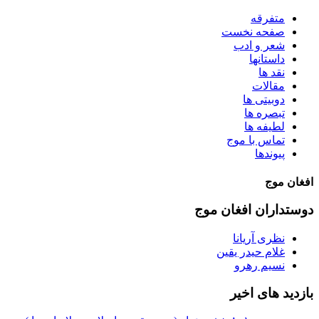
متفرقه
صفحه نخست
شعر و ادب
داستانها
نقد ها
مقالات
دوبیتی ها
تبصره ها
لطیفه ها
تماس با موج
پیوندها
افغان موج
دوستداران افغان موج
نظری آریانا
غلام حیدر یقین
نسیم رهرو
بازدید های اخیر