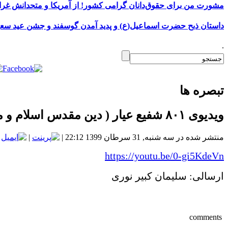
مشورت من برای حقوق‌دانان گرامی کشور! از آمریکا و‌ متحدانش غرا
داستان ذبح حضرت اسماعیل(ع) و پدید آمدن گوسفند و جشن عید سعید
.
تبصره ها
ویدیوی ۸۰۱ شفیع عیار ( دین مقدس اسلام و ملا های ما )
منتشر شده در سه شنبه, 31 سرطان 1399 22:12
|
|
https://youtu.be/0-gi5KdeVn
ارسالی: سلیمان کبیر نوری
comments