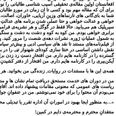
افغانستان اولین مقاله‌ی تحقیقی آسیب شناسی طالبانی را نوش
برای آن که مقاله مهم بود و‌ کسی تا ان زمان در موردِ طالبا
شما به بای‌گانی های تارنماهای وزینِ آریایی، خاوران، اصالت
خواهی و عدالت خواهی
و حتا عملی شدنِ برنامه های عدالتِ ا
سیریلیک هم می‌یابید. حالا فقط در گوگل و هر نشریه‌ی فرامرزی 
برابری خواهی بودم. من کوه به کوه و دشت به دشت و سنگر به
به شمول عملیاتِ ژوره. نشرات دهه‌ی شصت را مرور کنید. پیام
از فیلم‌نامه‌های مستند تا نقد های سیاسی ادبی و بیش‌تر سیا
نقش داشتن اساسی در خنثا سازی کودتای شهنواز تڼۍ را در بخشِ 
گسترده را در کارنامه هایم دارم.‌ من افتخارِ دستِ رد زدن 
آیکن‌بیری را در کارنامه هایم دارم. من افتخار از دفتر کشیدنِ 
همه‌ی این ها با مستندات در روایات ِ زنده‌گی من بخوانید. هر 
من در دوران های خدمت مستحقِ دریافتِ تمام نشان ها و مدال
ریاست های عمومی که معنونی مقامات پیشنهاد داده اند. آقای
می‌بودم آن محتوا را برای خود نمی‌نوشتم. من در عنفوانِ جوانی
«…به منظورِ ایجا بهبود در اموراتِ آن اداره تقرر یا تبدی
منتقدانِ محترم و محترمه‌ی دایم در کمین!