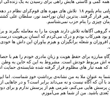
ا همه کمی و‌ کاستی هایش راهی برای رسیدن به یک زنده‌گی آ
زمان های گذشته بر من ثابت ساختند که پسا کودتای حزبی دولتی بنام پلنوم 
رهبر قرار گرفتند. بدترین اینان نوراحمد نور، سلطان علی کشت
زمان چیزی را بنام حزب نمی‌شناسم.
گروهی آگاهانه تلاش دارند هویتِ ما را به معامله بگیرند و ب
و بود هم‌رکاب بودم و درک می‌کردم که انسانِ بی‌هویت درست
روزان و شعله برانگیزان و هیزم بیاورانِ این داش ها خودی های
.
اهِ مبارزه برای حفظِ هویت و زبانِ مادری خودم را هم با حص
ه اش مربوط خودش است. مشروط به این که خاین به وطن و ملت 
د که همه تبار های مظلوم قرار گرفته شده شایسته‌ی حمایت اند
شما به عنوانِ ملا به من نشانه‌ی برداشتِ خودِ شماست. اما ای
ند با آن که آگاه نیست و نه می‌داند برابر است؟ و در جاهایی 
ین پرسش هایی می‌کنم، شرمی هم از پرسش ندارم و برای دوستا
بُعدی باشید. من از شما هم می‌آموزم.