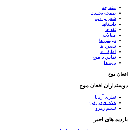
متفرقه
صفحه نخست
شعر و ادب
داستانها
نقد ها
مقالات
دوبیتی ها
تبصره ها
لطیفه ها
تماس با موج
پیوندها
افغان موج
دوستداران افغان موج
نظری آریانا
غلام حیدر یقین
نسیم رهرو
بازدید های اخیر