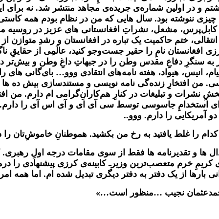
تم و‌ در اولین شماره‌ی جریده‌ی مجاهد منتشر شد. نه برای ا
ن چیزی ننوشته بود. سال هایی که من در نظام بودم همه کاستی ه
، کابل‌پرس، مشعل، نشراتِ افغانستانی های عزیز در روسیه مرا
نتقالی، ختم حاکمیت یک تباره در افغانستان و رشدِ متوازن از ق
افغانستان نامِ‌ را حقیر جست‌وجو کنید، عالَمِی از حقایقِ ناگ
 سنگرِ دفاعِ مقدس وطن را در جبهاتِ داغِ وطن و بیش‌تر داو
، انیس، هیواد، هفته نامه‌های انتقادی ووو… بای‌گانی های را
سی. من افتخارِ زنده‌گی نامه نویسی
و مستندسازی بیش ده ها ت
نشرات و‌ تبلیغات در کنارِ هم‌کارانِ‌گرامی ام دارم. من افتخا
برای استخدامِ جاسوسی توسط سی‌ آی ای و آی اس آی را دارم. 
دو آمریکایی را دارم. ووو..
کدام را غلط یافتید به رخ من بکشید. هموطنانِ خاموشِ‌تان را د
 ها و تقدیرنامه ها فقط از سوی مقامات درجه اولِ رهبری. کش
 کریمِ خرم متعصب‌ترین وزیرـ کابینه‌ی کرزی پیشنهادی را د
 بارها از یک دفتر به دفتر دیگری تبدیل شده ام. اما همه امریه
لی محمدعثمان نجیب …منظور است…»