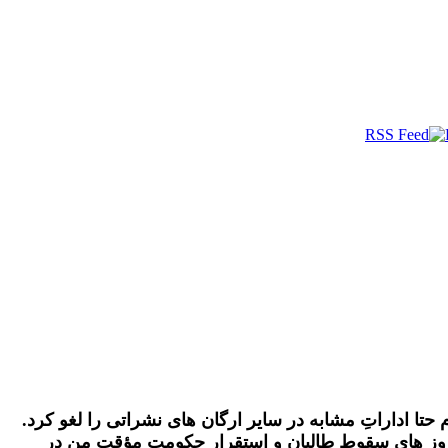
حتا اداراتِ مشابه در سایر ارگان‌ های نشراتی را لغو کرد.
ن روز های سقوطِ طالبان و استقرارِ حکومتِ مؤقت من در