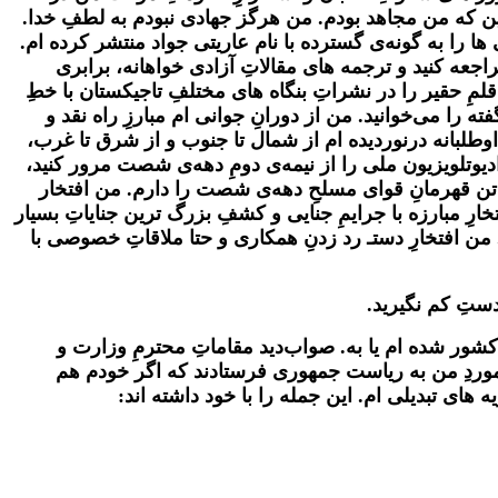
ین که من مجاهد بودم. من هرگز جهادی نبودم به لطفِ خدا.
ا را به گونه‌ی گسترده با نام عاریتی جواد منتشر کرده ام.
جعه کنید و ترجمه های مقالاتِ آزادی خواهانه، برابری
لمِ حقیر را در نشراتِ بنگاه های مختلفِ تاجیکستان با خطِ‌
فته را می‌خوانید. من از دورانِ
جوانی ام مبارزِ راه نقد و
طلبانه درنوردیده ام از شمال تا جنوب و از شرق تا غرب،
دیوتلویزیون ملی را از نیمه‌ی دومِ دهه‌ی شصت مرور کنید،
ن قهرمانِ قوای مسلحِ دهه‌ی شصت را دارم.‌ من افتخار
رِ مبارزه با جرایمِ جنایی و کشفِ بزرگ ترین جنایاتِ بسیار
من افتخارِ دستـ رد زدنِ همکاری و حتا ملاقاتِ خصوصی با
ستِ‌ کم نگیرید.
ور شده ام یا به. صواب‌دید مقاماتِ‌ محترمِ وزارت و
رموردِ من به ریاست جمهوری فرستادند که اگر خودم هم
 های تبدیلی ام. این جمله را با خود داشته اند: