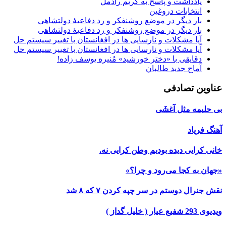
یادداشت و پاسخ به کریم رادمل
انتخابات دروغین
بار دیگر در موضع روشنفکر و رد دفاعیۀ دولتشاهی
بار دیگر در موضع روشنفکر و رد دفاعیۀ دولتشاهی
آيا مشکلات و نارسایی ها در افغانستان با تغيير سیستم حل
آيا مشکلات و نارسایی ها در افغانستان با تغيير سیستم حل
دقایقی با «دختر خورشید» مُنیره یوسف زاده!
آماج جدید طالبان
عناوین تصادفی
بی حلیمه مثل آغشَی
آهنگ فریاد
خانی کرایی دیده بودیم وطن کرایی نه.
«جهان به کجا می‌رود و چرا؟»
نقش جنرال دوستم در سر چپه کردن ۷ که ۸ شد
ویدیوی 293 شفیع عیار ( خلیل گداز )