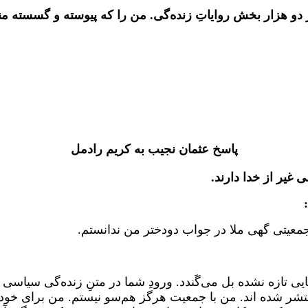
ز دو هزار بخش روایاتِ زنده‌گی. من را که پیوسته و‌ گسسته 
پاسخ عثمان نجیب به کریم رادمل
 غیر از خدا دارند.
یتی گهی ملا در جواب دودختر من ندانستم.
ستایی تازه نشده بل می‌گَندد.‌ ورودِ شما در متنِ زنده‌گی س
منتشر شده اند. من با جمعیت هرگز هم‌سو نیستم. من برای خود