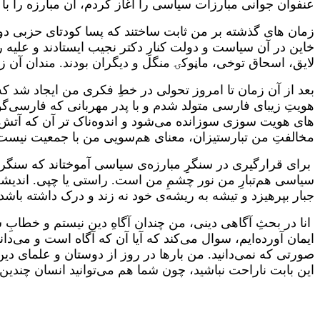
عنفوان جوانی مبارزات سیاسی را آغاز کردم، آن مبارزه را ب
خاین در آن سیاست و دولت کنارِ دکتر نجیب ایستادند و علیه 
لایق، اسحاق توخی، ماڼوکۍ منگل و دیگران بودند. مندان آن 
بعد از آن زمان تا امروز تحولی در خطِ فکری من ایجاد شد که 
هویتِ زیبای فارسی متولد شدم و با پدر مهربانی که فارسی‌گ
های هویت سوزی سوزانده می‌شود و اندوه‌ناک ‌تر آن که آتش اف
مخالفتِ من تبارستیزان، معنای هم‌سویی من با جمعیت نیست
برای قرارگیری در سنگرِ مبارزه‌ی سیاسی آموختاند که سنگرگ
سیاسی هم‌تبارِ من نور چشمِ من است. راستی یا چپی. اندیش
جبار بپرهیزد و تیشه به ریشه‌ی خود نه زند و درک داشته باش
انا در بحثِ آگاهی دینی، من چندان آگاهِ دین نیستم و خطابِ 
ایمان آورده‌ایم، سوال می‌کند که آیا آن که آگاه است و می‌دا
صورتی که نمی‌دانید. من بارها در روز از دوستان و علمای د
این بابت ناراحت نباشید، چون شما هم می‌توانید انسان چندین 