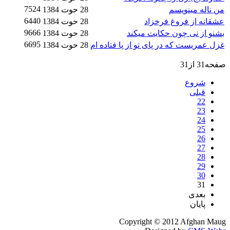
7524
من ناله مینویسم
28 حوت 1384
6440
عشقانه از فروغ فرخزاد
28 حوت 1384
9666
بشنو از نی چون حکایت میکند
28 حوت 1384
6695
غزل عمریست که در پای تو از پا فتاده ام
28 حوت 1384
صفحه31 از31
شروع
قبلی
22
23
24
25
26
27
28
29
30
31
بعدی
پایان
Copyright © 2012 Afghan Maug