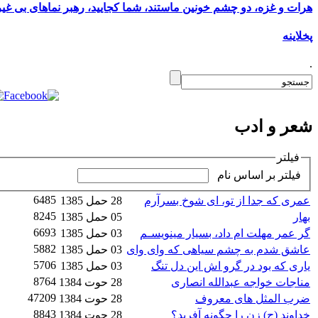
هرات و غزه، دو چشم خونین ماستند، شما کجایید، رهبر نماهای بی غی
پخلاینه
.
شعر و ادب
فیلتر
فیلتر بر اساس نام
6485
عمری که جدا از تو، ای شوخ بسرآرم
28 حمل 1385
8245
بهار
05 حمل 1385
6693
گر عمر مهلت ام داد، بسیار مینویسـم
03 حمل 1385
5882
عاشق شدم به چشم سیاهی که وای وای
03 حمل 1385
5706
یاری که بود در گرو اش این دل تنگ
03 حمل 1385
8764
مناجات خواجه عبدالله انصاری
28 حوت 1384
47209
ضرب المثل های معروف
28 حوت 1384
8843
خداوند (ج) زن را چگونه آفرید؟
28 حوت 1384