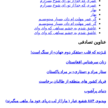
عمری که جدا از تو، ای شوخ بسرآرم
عمری که جدا از تو، ای شوخ بسرآرم
بهار
بهار
گر عمر مهلت ام داد، بسیار مینویسـم
گر عمر مهلت ام داد، بسیار مینویسـم
عاشق شدم به چشم سیاهی که وای وای
عاشق شدم به چشم سیاهی که وای وای
عناوین تصادفی
مُـژده که قلب «متفکر دوم جهان» از سنگ است!
زنان سرشناس افغانستان
ستار مراد و «ستاری» بر مراد پاکستان
فریاد کشور های منطقه از طالبان برخاست
دنیای پرآشوب
ویدیوی ۸۸۴ شفیع عیار ( مارا از لب دریای خود ما- ماهی میگیرند)