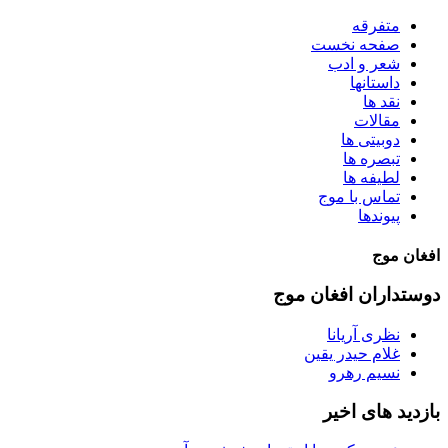
متفرقه
صفحه نخست
شعر و ادب
داستانها
نقد ها
مقالات
دوبیتی ها
تبصره ها
لطیفه ها
تماس با موج
پیوندها
افغان موج
دوستداران افغان موج
نظری آریانا
غلام حیدر یقین
نسیم رهرو
بازدید های اخیر